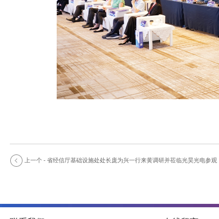
上一个 - 省经信厅基础设施处处长庞为兴一行来黄调研并莅临光昊光电参观