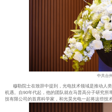
中共台
穆勒院士在致辞中提到，光电技术领域是推动人类
机遇。自
90
年代起，他的团队就在马普高分子研究所
技有限公司的首席科学家，和光昊光电一起将这些技