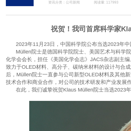
资讯分类：公司新闻 阅读量: 117993 发布时间: 2
祝贺！我司首席科学家
K
2023年11月23
日，中国科学院公布当选
2023
Müllen院士
是德国科学院院士、美国艺术与科学
化学会会长，担任《美国化学会志》
JACS杂志副主编。
致力于OLED材料、高分子、碳纳米材料的设计与合成
后，
Müllen院士一直
参与公司新型
OLED材料及其他
技术合作和商业合作，对公司的技术研发和产业发展
在此，我们诚挚祝贺
Klaus Müllen院士当选2