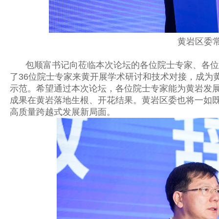
黄岩区委
包顺富书记向
莅临本次论坛的各位院士专家、各位
了
36
位院士专家来黄开展学术研讨和技术对接，成为
示范。希望通过本次论坛，各位院士专家能为黄岩发
成果在黄岩落地生根、开花结果。黄岩区委也将一如
高质量跨越式发展新局面。