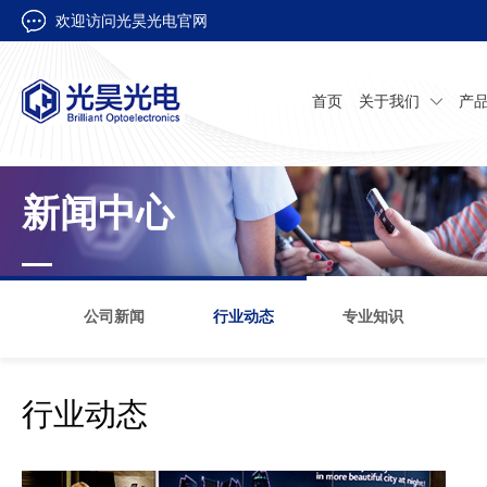
欢迎访问光昊光电官网
首页
关于我们
产
新闻中心
公司新闻
行业动态
专业知识
行业动态