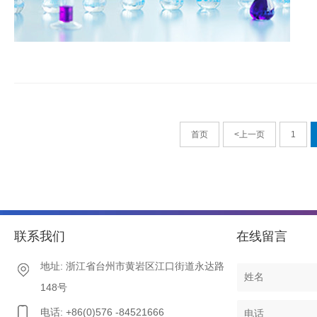
首页
<上一页
1
联系我们
在线留言
地址: 浙江省台州市黄岩区江口街道永达路
148号
电话: +86(0)576 -84521666